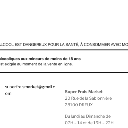
superfraismarket@gmail.c
Super Frais Market
om
20 Rue de la Sablonnière
28100 DREUX
0783929600 |
0950474749
Du lundi au Dimanche de
07H – 14 et de 16H – 22H