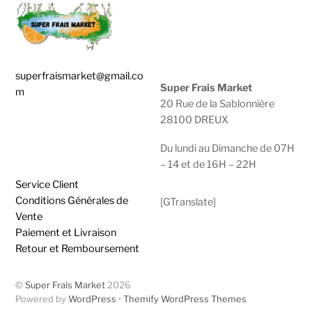
superfraismarket@gmail.co
Super Frais Market
m
20 Rue de la Sablonnière
28100 DREUX
0783929600 |
0950474749
Du lundi au Dimanche de 07H
– 14 et de 16H – 22H
Service Client
Conditions Générales de
[GTranslate]
Vente
Paiement et Livraison
Retour et Remboursement
©
Super Frais Market
2026
Powered by
WordPress
•
Themify WordPress Themes