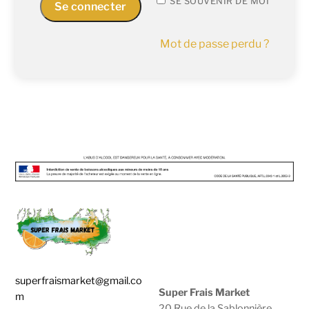
A
SE SOUVENIR DE MOI
Se connecter
L
T
Mot de passe perdu ?
E
R
N
A
T
I
V
E
:
superfraismarket@gmail.co
Super Frais Market
m
20 Rue de la Sablonnière