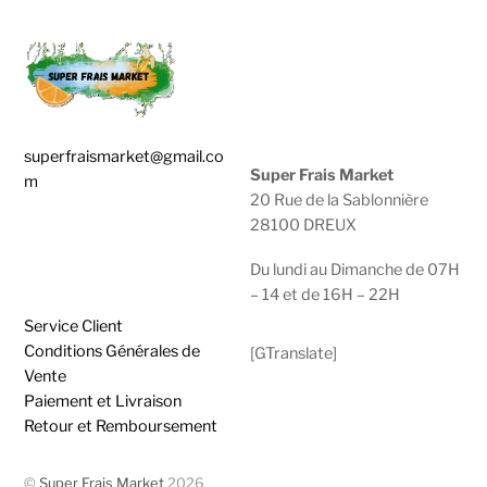
superfraismarket@gmail.co
Super Frais Market
m
20 Rue de la Sablonnière
28100 DREUX
0783929600 |
0950474749
Du lundi au Dimanche de 07H
– 14 et de 16H – 22H
Service Client
Conditions Générales de
[GTranslate]
Vente
Paiement et Livraison
Retour et Remboursement
©
Super Frais Market
2026