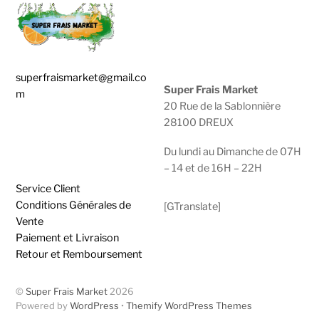
superfraismarket@gmail.co
Super Frais Market
m
20 Rue de la Sablonnière
28100 DREUX
0783929600 |
0950474749
Du lundi au Dimanche de 07H
– 14 et de 16H – 22H
Service Client
Conditions Générales de
[GTranslate]
Vente
Paiement et Livraison
Retour et Remboursement
©
Super Frais Market
2026
Powered by
WordPress
•
Themify WordPress Themes