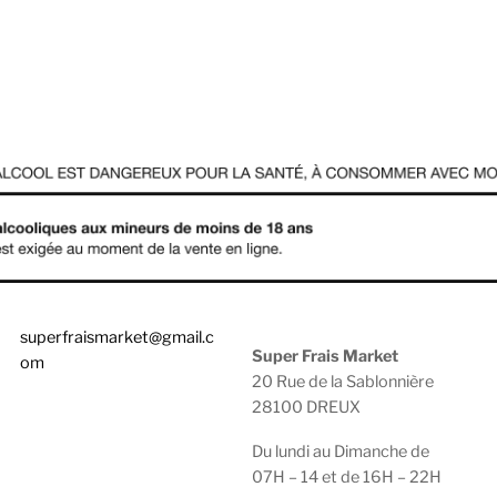
superfraismarket@gmail.c
Super Frais Market
om
20 Rue de la Sablonnière
28100 DREUX
0783929600 |
0950474749
Du lundi au Dimanche de
07H – 14 et de 16H – 22H