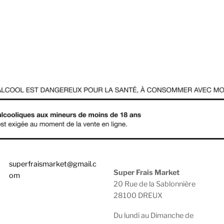
superfraismarket@gmail.c
Super Frais Market
om
20 Rue de la Sablonnière
28100 DREUX
0783929600 |
0950474749
Du lundi au Dimanche de